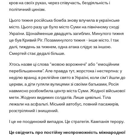
кров на своїх руках, через співучасть, бездіяльність і
політичний цинізм.
Цього тижня російська бомба знову влучила в українське
місто. Цього разу це було місто Суми на північному сході
України. Щонайменше двадцять загиблих. Минулого тижня
це був Кривий Ріг. Позаминулого тижня - інше місто. І так
далі, тиждень за тижнем, одна атака слідує за іншою.
Смертей стає дедалі більше.
Хтось назве ці слова “мовою ворожнечі” або “емоційним
перебільшенням”. Але правда тут, жорстока і нестерпна: у
неділю вранці, в релігійне свято в Україні, коли сім’ї йшли до
церкви, а діти гуляли вулицями зі своїми батьками, Росія
навмисно розбомбила центр міста Суми. Жодної військової
мети. Жодних видимих солдатів. Лише цивільні. Тіла
лежали на асфальті. Міський автобус, повний пасажирів,
розстріляний і знищений.
І це не поодинокий випадок. Це стратегія. Кампанія терору.
Це свідчить про постійну неспроможність міжнародної