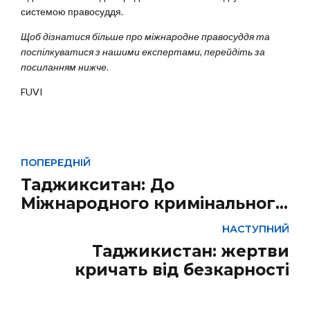
системою правосуддя.
Щоб дізнатися більше про міжнародне правосуддя та
поспілкуватися з нашими експертами, перейдіть за
посиланням нижче.
FUVI
ПОПЕРЕДНІЙ
Таджикситан: До
Міжнародного кримінального
суду подано скаргу на режим
НАСТУПНИЙ
Рахмона
Таджикистан: жертви
кричать від безкарності