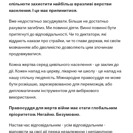
спільноти захистити найбільш вразливі верстви
населення. І це має припинитися.
Вже недостатньо засуджувати. Більше не достатньо
рахувати загиблих. Ми повинні діяти. Винні повинні бути
притягнуті до відповідальності. Чи то диктатори, які
віддають накази про страйки, чи то глави держав, які своїм
мовчанням або дволикістю дозволяють цим злочинам
продовжуватися.
Кожна жертва серед цивільного населення - це заклик до
дії. Кожен напад на церкву, лікарню чи школу - це напад на
нашу спільну людяність. Міжнародне правосуддя не може
бути розкішшю, зарезервованою для переможців, або
дипломатичним інструментом для вибіркового
використання.
Правосуддя для жертв війни має стати глобальним
пріоритетом. Негайно. Безумовно.
Настав час відповідальним - усім відповідальним -
відповісти за свої дії перед незалежною і непідкупною